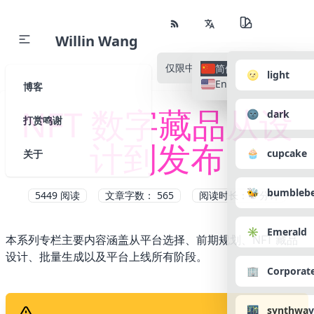
Willin Wang
仅限中文
所有语种
简体中文
🌝 light
English
博客
NFT 数字藏品从设
🌚 dark
打赏鸣谢
计到发布
🧁 cupcake
关于
🐝 bumbleb
5449
阅读
文章字数： 565
阅读时长： 3 分钟
✳️ Emerald
本系列专栏主要内容涵盖从平台选择、前期规划、NFT 藏品
设计、批量生成以及平台上线所有阶段。
🏢 Corporat
🌃 synthwav