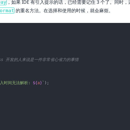
，如果 IDE 有引入提示的话，已经需要记住 3 个了。同
Day
的重名方法。在选择和使用的时候，就会麻烦。
ormat
lass 开发的人来说是一件非常省心省力的事情
输入时间无法解析: 
${
a
}
`
);