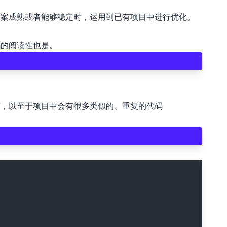
方案成熟或者能够稳定时，运用到已有项目中进行优化。
🖍 pastel
码的阅读性也是。
🧚‍♀️ fantasy
📝 Wireframe
烦，以至于项目中会有很多类似的、重复的代码
🏴 black
💎 luxury
🧛‍♂️ dracula
🖨 CMYK
🍁 Autumn