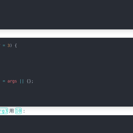
3
=
3
) {
} 
=
args
||
 {};
用
：
rg3
10