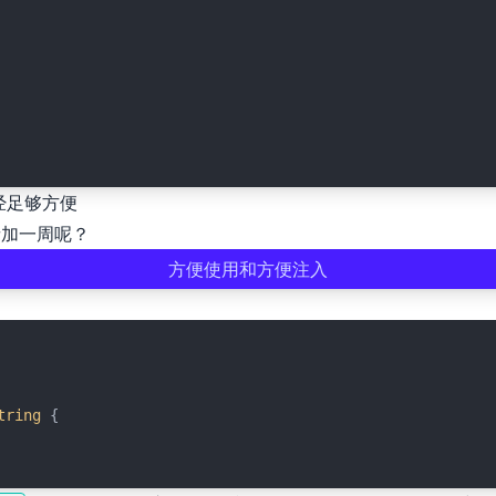
已经足够方便
者加一周呢？
方便使用和方便注入
tring
 {