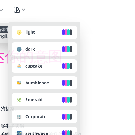
种
简体中文
🌝 light
nglish
🌚 dark
达你的意图
🧁 cupcake
🐝 bumblebee
✳️ Emerald
准的答案。
🏢 Corporate
能够事半功倍
🌃 synthwave
很关键，直接影响了后续的迭代维护成本