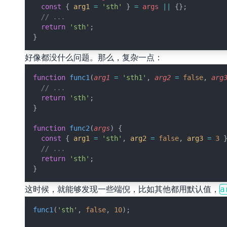
const
 { 
arg1
=
'sth'
 } 
=
args
||
 {};
// ...
return
'sth'
;
}
好像都没什么问题。那么，复杂一点：
function
func1
(
arg1
=
'sth1'
, 
arg2
=
false
, 
arg
// ...
return
'sth'
;
}
function
func2
(
args
) {
const
 { 
arg1
=
'sth'
, 
arg2
=
false
, 
arg3
=
3
 
// ...
return
'sth'
;
}
这时候，就能够发现一些端倪，比如其他都用默认值，
a
func1
(
'sth'
, 
false
, 
10
);