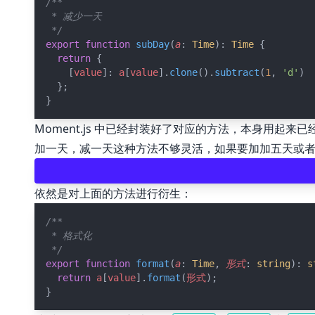
/**
 * 减少一天
 */
export
function
subDay
(
a
: 
Time
): 
Time
 {
return
 {
    [
value
]: 
a
[
value
].
clone
().
subtract
(
1
, 
'd'
)
  };
}
Moment.js 中已经封装好了对应的方法，本身用起来
加一天，减一天这种方法不够灵活，如果要加加五天或
依然是对上面的方法进行衍生：
/**
 * 格式化
 */
export
function
format
(
a
: 
Time
, 
形式
: 
string
): 
s
return
a
[
value
].
format
(
形式
);
}