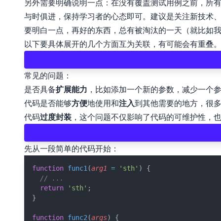
另外需要明确说明一点：在没有覆盖测试用例之前，所
与时俱进，保持学习者的心态即可。建议是关注新技术
要明白一点，再好的东西，总有被淘汰的一天（就比如我学习的
以下要具体展开的几个方面互为关联，有可能会有重叠
常见的问题：
是否具备
扩展能力
，比如添加一个新的参数，减少一个
代码是否能够
方便
地使用和
注入
到其他需要的地方，很
代码
过度封装
，这个问题不仅影响了代码的可维护性，
先从一段简单的代码开始：
function
func1
(
arg1
=
'sth'
) {
// ...
return
'sth'
;
}
function
func2
(
args
) {