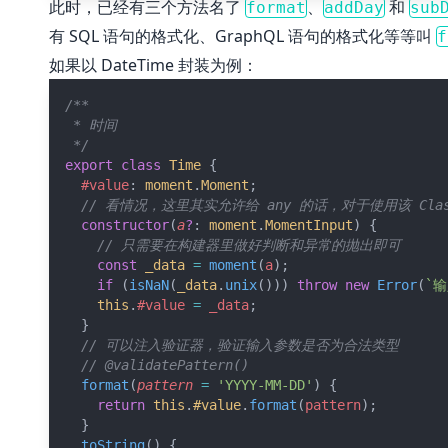
此时，已经有三个方法名了
、
和
format
addDay
sub
有 SQL 语句的格式化、GraphQL 语句的格式化等等叫
f
如果以 DateTime 封装为例：
/**
 * 时间
 */
export
class
Time
 {
#value
: 
moment
.
Moment
;
// 看情况，这里其实允许给 any 的话，对于使用该 C
constructor
(
a
?
: 
moment
.
MomentInput
) {
// 只需要在构建器里做好判断和异常的抛出即可
const
_data
=
moment
(
a
);
if
 (
isNaN
(
_data
.
unix
())) 
throw
new
Error
(
`
this
.
#value
=
_data
;
  }
// 可以注入验证器，验证输入参数是否为合法类型
// @validatePattern()
format
(
pattern
=
'YYYY-MM-DD'
) {
return
this
.
#value
.
format
(
pattern
);
  }
toString
() {