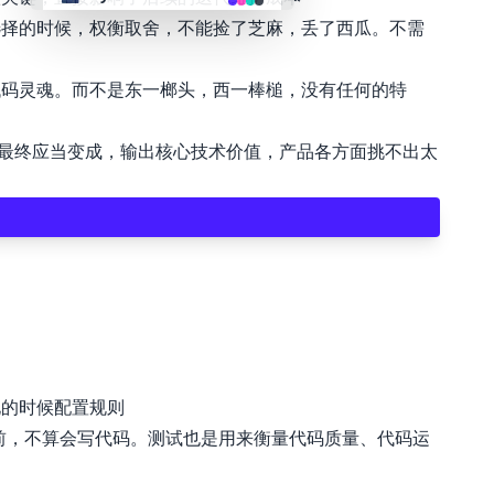
选择的时候，权衡取舍，不能捡了芝麻，丢了西瓜。不需
👴 retro
代码灵魂。而不是东一榔头，西一棒槌，没有任何的特
🤖 cyberpunk
，最终应当变成，输出核心技术价值，产品各方面挑不出太
🌸 valentine
🎃 halloween
🌷 garden
🌲 forest
始化的时候配置规则
🐟 aqua
之前，不算会写代码。测试也是用来衡量代码质量、代码运
👓 lofi