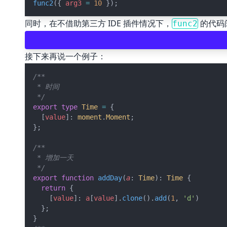
func2
({ 
arg3
=
10
 });
同时，在不借助第三方 IDE 插件情况下，
的代码
func2
接下来再说一个例子：
/**
 * 时间
 */
export
type
Time
=
 {
  [
value
]: 
moment
.
Moment
;
};
/**
 * 增加一天
 */
export
function
addDay
(
a
: 
Time
): 
Time
 {
return
 {
    [
value
]: 
a
[
value
].
clone
().
add
(
1
, 
'd'
)
  };
}