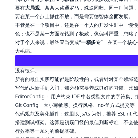
要有
大局观
。条条大路通罗马，殊途同归。同一种问题
要在某一个点上抓住不放，而是需要德智体
全面
发展。
不管是在一个项目中，还是在一个人的开发生涯中，慢
色；也不是某一方面深钻到了极致，像偏科严重，忽略
对于个人来说，最终应当变成“
一精多专
”，在某一个核
大毛病。
没有银弹。
所有的最佳实践可能都是阶段性的，或者针对某个领域
写代码从新手到入门，却必须需要养成良好的习惯。比
EditorConfig
： 用户约束 IDE 中各类型文件的字符集
Git Config：大小写敏感、换行风格、no-ff 方式提
代码规范及美化插件：这里以 js/ts 为例，推荐 ESLin
搭建测试框架。这算是初窥门径的最佳判断标准，不会使用
行效率等一系列的前提基础。