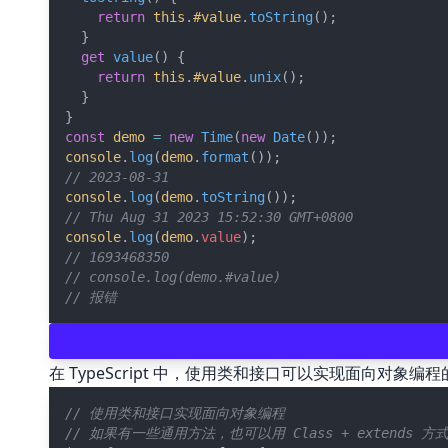
return
this
.
#value
.
toString
();
  }
get
value
() {
return
this
.
#value
.
unix
();
  }
}
const
demo
=
new
Time
(
new
Date
());
console
.
log
(
demo
.
format
());
// 2023-08-31
console
.
log
(
demo
.
toString
());
// Thu Aug 31 2023 15:52:30 GMT+0800
console
.
log
(
demo
.
value
);
// 1693468350
// console.log(demo.#value)
// 报错
在 TypeScript 中，使用类和接口可以实现面向对
// 使用类和接口实现面向对象编程
// 如果有一些通用方法，也可以用 Class + extends 方