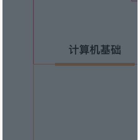
💼 Business
💊 Acid
🍋 Lemonad
🌙 Night
☕️ Coffee
❄️ Winter
🕶️ Dim
🤓 Nord