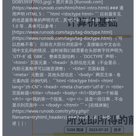
DDB5393F7F03.jpg) > 图片来自 [Runoob.com]
(https://www.runoob.com/html/html-intro.html) ### 通
用声明 HTML 5： ```html <!doctype html> ``` 目前最常见
的也是最简单的声明方式，其他还有 html 4.01、 xhtml
1.0 等，具体可以参考：
[https://www.runoob.com/tags/tag-doctype.html]
(https://www.runoob.com/tags/tag-doctype.html) （`可
以忽略不看`） 目前在大部分浏览器中，直接输出中文会出
现中文乱码的情况，这时候我们就需要在头部将字符声明为
`UTF-8` 或 `GBK`。 整体页面结构： - `DOCTYPE` 声明 -
`<html>` 页面元素 - `<head>` 头部信息元素（不会显示，
内部元素顺序可以随意调整） - `<title>` 页面标题 -
`<meta>` 元数据 - 其他头部信息 - `<body>` 网页主体 - 各
元素内容 示例代码： ```html <!doctype html> <html
lang="zh-CN"> <head> <meta charset="utf-8" /> <title>
页面标题</title> </head> <body> <h1>我的第一个标题
</h1> <p>我的第一个段落。</p> <!-- 这是一段注释，不会
显示到页面中 --> </body> </html> ``` > [在线体验]
(https://www.runoob.com/try/try.php?
filename=tryhtml_headers) ### head 元素 | 标签 | 描
述 | | :
5208
阅读
2023-07-25
技术