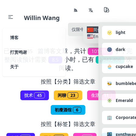
Willin Wang
仅限中文
所有语种
简体中文
🌝 light
English
博客
🌚 dark
已写下
篇博客文章，共计
字，完
85
101,765
打赏鸣谢
整阅读预计需要
小时，已有
次
8.5
2,342,406
🧁 cupcake
关于
阅读。
按照【分类】筛选文章
🐝 bumbleb
技术
45
闲聊
23
生活
11
✳️ Emerald
初瘦酒馆
6
🏢 Corporat
按照【标签】筛选文章
🌃 synthwav