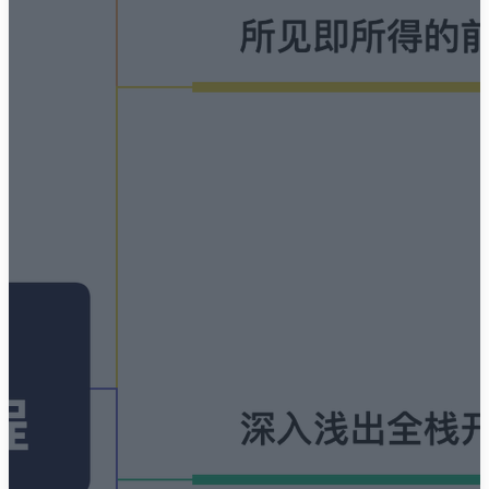
🌇 Sunset