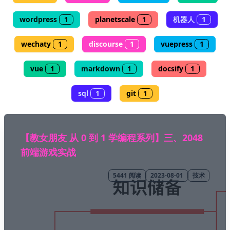
wordpress
1
planetscale
1
机器人
1
🖍 pastel
wechaty
1
discourse
1
vuepress
1
🧚‍♀️ fantasy
vue
1
markdown
1
docsify
1
📝 Wirefram
sql
1
git
1
🏴 black
【教女朋友 从 0 到 1 学编程系列】三、2048
💎 luxury
前端游戏实战
🧛‍♂️ dracula
5441
阅读
2023-08-01
技术
🖨 CMYK
🍁 Autumn