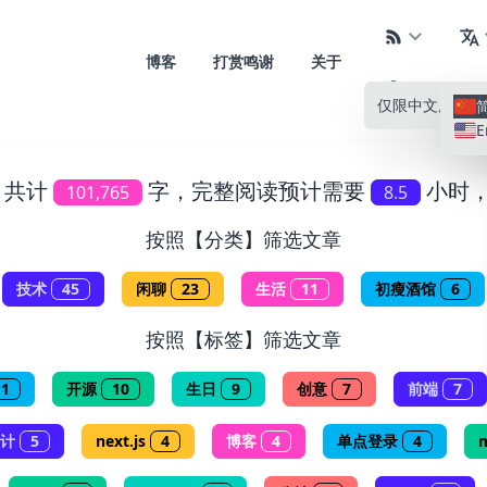
博客
打赏鸣谢
关于
仅限中文
所有语
E
，共计
字，完整阅读预计需要
小时
101,765
8.5
按照【分类】筛选文章
技术
45
闲聊
23
生活
11
初瘦酒馆
6
按照【标签】筛选文章
11
开源
10
生日
9
创意
7
前端
7
计
5
next.js
4
博客
4
单点登录
4