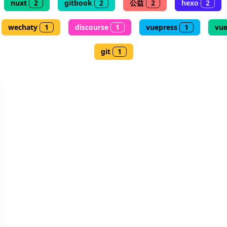
nuxt
2
gitbook
2
公益
2
hexo
2
wechaty
1
discourse
1
vuepress
1
vu
git
1