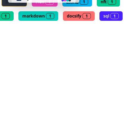
游戏
1
i18n
1
区块链
1
nft
1
👴 retro
e
1
markdown
1
docsify
1
sql
1
🤖 cyberpunk
🌸 valentine
🎃 halloween
🌷 garden
🌲 forest
🐟 aqua
👓 lofi