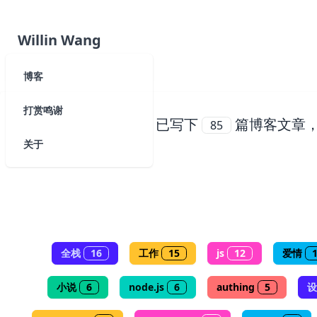
Willin Wang
博客
打赏鸣谢
已写下
篇博客文章
85
关于
全栈
16
工作
15
js
12
爱情
小说
6
node.js
6
authing
5
设