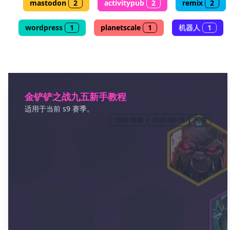
mastodon
2
activitypub
2
remix
2
wordpress
1
planetscale
1
机器人
1
金铲铲之战九五新手教程
适用于当前 s9 赛季。
5550
阅读
2023-08-16
闲聊